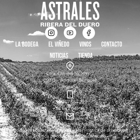
La bodega
El viñedo
Vinos
Contacto
Noticias
Tienda
Ctra. Olmedillo, Km. 7
09313 – Anguix (Burgos)
España
+34 947 554 222
+34 647 641 947
administracion@astrales.es
© Bodegas Los Astrales |
Aviso legal
|
Política de privacidad
|
Política de cookies
|
Bases concurso