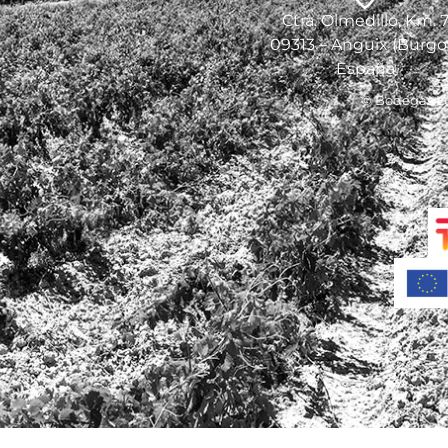
Ctra. Olmedillo, Km. 
09313 – Anguix (Burgo
España
© Bodegas Los