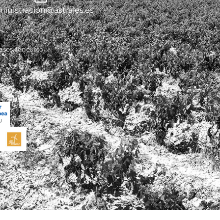
inistracion@astrales.es
ases concurso