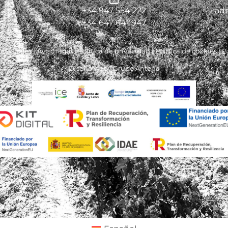
7
+34 947 554 222
adm
s)
+34 647 641 947
 Astrales |
Aviso legal
|
Política de privacidad
|
Política de cookies
|
B
Diseño web /
Grupo Antena