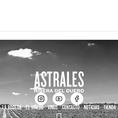
La bodega
El viñedo
Vinos
Contacto
Noticias
Tienda