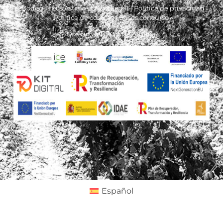
© Bodegas Los Astrales |
Aviso legal
|
Política de privacidad
|
Política de cookies
|
Bases concurso
Diseño web /
Grupo Antena
Español