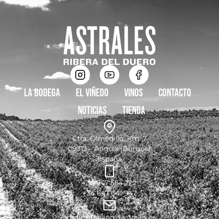
La bodega
El viñedo
Vinos
Contacto
Noticias
Tienda
Ctra. Olmedillo, Km. 7
09313 – Anguix (Burgos)
España
+34 947 554 222
+34 647 641 947
administracion@astrales.es